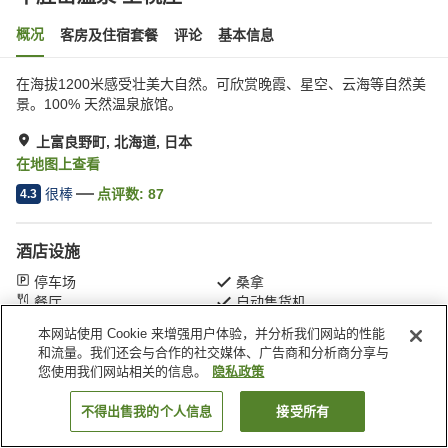
概况
客房及住宿套餐
评论
基本信息
在海拔1200米感受壮美大自然。可欣赏晚霞、星空、云海等自然美
景。100% 天然温泉旅馆。
上富良野町, 北海道, 日本
在地图上查看
很棒
点评数:
87
4.3
酒店设施
停车场
桑拿
餐厅
自动售货机
本网站使用 Cookie 来增强用户体验，并分析我们网站的性能
和流量。我们还会与合作的社交媒体、广告商和分析商分享与
首页
日本
北海道
上富良野町
十胜岳温泉 上幌庄
您使用我们网站相关的信息。
隐私政策
不得出售我的个人信息
接受所有
搜索客房