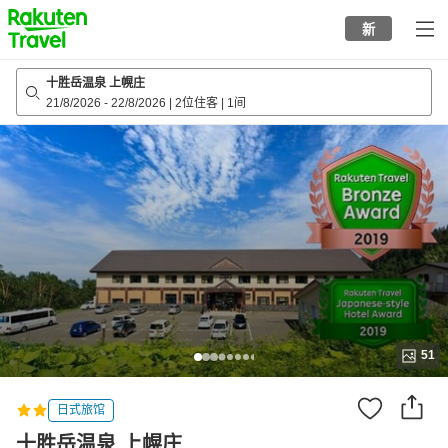
to
新
top
page
十胜岳温泉 上幌庄
21/8/2026
-
22/8/2026
|
2位住客
|
1间
51
日式旅馆
十胜岳温泉 上幌庄