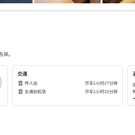
东岸。
交通
呼人站
开车
1
小时
27
分钟
女满别机场
开车
1
小时
32
分钟