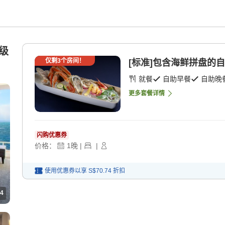
高级
仅剩
3
个房间！
[标准]包含海鲜拼盘的自助
就餐
自助早餐
自助晚
更多套餐详情
闪购优惠券
价格：
1
晚
|
|
使用优惠券以享
S$70.74
折扣
4