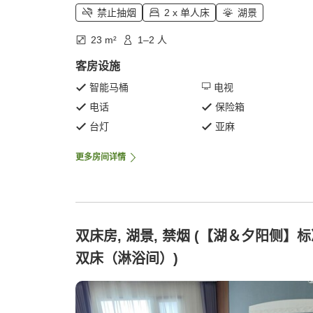
禁止抽烟
2 x 单人床
湖景
23 m²
1–2 人
客房设施
智能马桶
电视
电话
保险箱
台灯
亚麻
更多房间详情
双床房, 湖景, 禁烟 (【湖＆夕阳侧】
双床（淋浴间）)