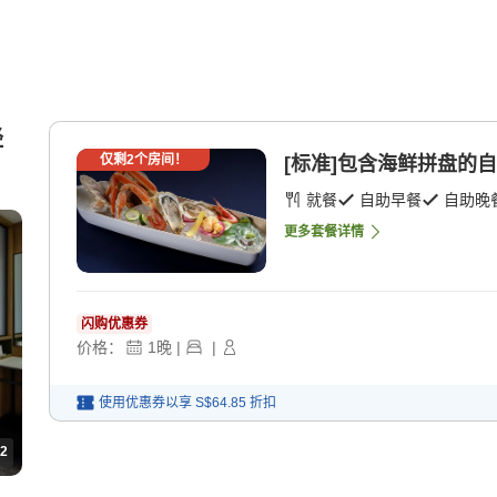
经
仅剩
2
个房间！
[标准]包含海鲜拼盘的自助
就餐
自助早餐
自助晚
更多套餐详情
闪购优惠券
价格：
1
晚
|
|
使用优惠券以享
S$64.85
折扣
2