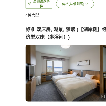
全部筛选条
价格(从低到高)
件
4
种房型
标准 双床房, 湖景, 禁烟 (【湖岸侧】
济型双床（淋浴间）)