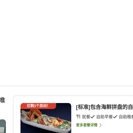
标准
仅剩
3
个房间！
[标准]包含海鲜拼盘的自助
就餐
自助早餐
自助晚
更多套餐详情