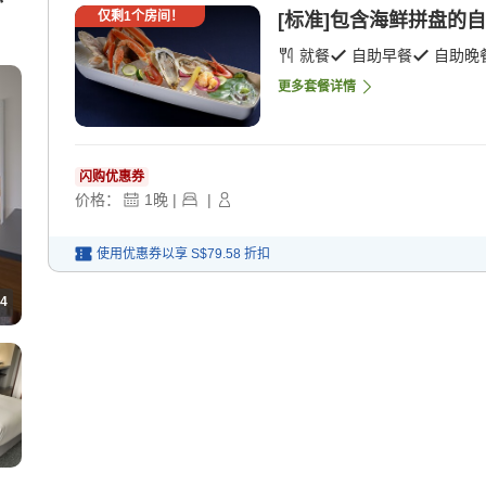
仅剩
1
个房间！
[标准]包含海鲜拼盘的自助
就餐
自助早餐
自助晚
更多套餐详情
闪购优惠券
价格：
1
晚
|
|
使用优惠券以享
S$79.58
折扣
4