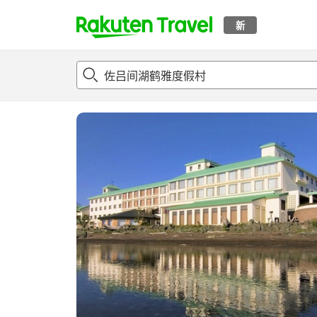
新
t
概况
客房及住宿套餐
评论
设施
o
p
P
a
g
e
_
s
e
a
r
c
h