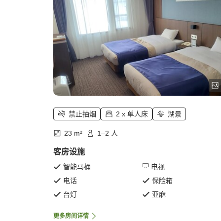
禁止抽烟
2 x 单人床
湖景
23 m²
1–2 人
客房设施
智能马桶
电视
电话
保险箱
台灯
亚麻
更多房间详情