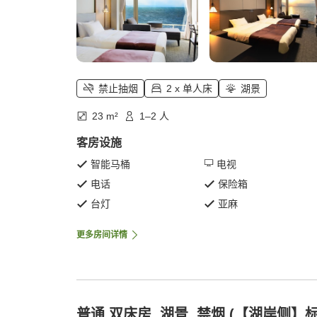
禁止抽烟
2 x 单人床
湖景
23 m²
1–2 人
客房设施
智能马桶
电视
电话
保险箱
台灯
亚麻
更多房间详情
普通 双床房, 湖景, 禁烟 (【湖岸侧】