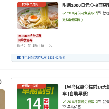
仅剩
2
个房间！
附赠1000日元◇拉面店
20 8月
前可免费取消
就
更多套餐详情
Rakuten特别优惠
闪购优惠券
价格：
1
晚
|
|
使用2张优惠券以享
S$33.41
折扣
)
仅剩
4
个房间！
【早鸟优惠◇提前14天
车 [自助早餐]
20 8月
前可免费取消
就
早鸟优惠