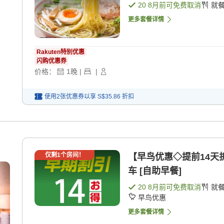
20 8月
前可免费取消
就
更多套餐详情
Rakuten特别优惠
闪购优惠券
价格：
1
晚
|
|
使用2张优惠券以享
S$35.86
折扣
仅剩
1
个房间！
【早鸟优惠◇提前14天
车 [自助早餐]
20 8月
前可免费取消
就
早鸟优惠
更多套餐详情