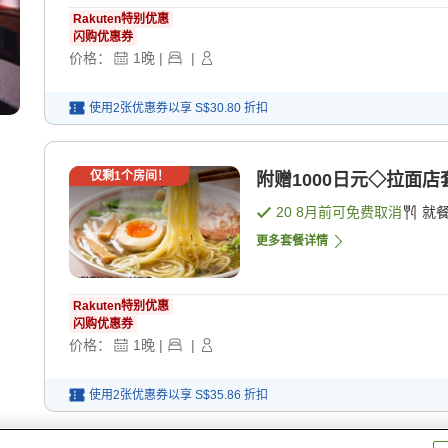
Rakuten特别优惠
闪购优惠券
价格：
1
晚
|
|
使用2张优惠券以享
S$30.80
折扣
仅剩
1
个房间！
附赠1000日元◇拉面店
20 8月
前可免费取消
就
更多套餐详情
Rakuten特别优惠
闪购优惠券
价格：
1
晚
|
|
使用2张优惠券以享
S$35.86
折扣