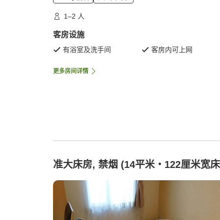
1–2 人
客房设施
有浴室及洗手间
客房内可上网
更多房间详情
准大床房, 禁烟 (14平米・122厘米宽床