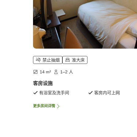
禁止抽烟
准大床
14 m²
1–2 人
客房设施
有浴室及洗手间
客房内可上网
更多房间详情