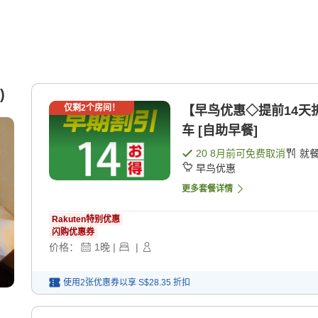
)
仅剩
2
个房间！
【早鸟优惠◇提前14天
车 [自助早餐]
20 8月
前可免费取消
就
早鸟优惠
更多套餐详情
Rakuten特别优惠
闪购优惠券
价格：
1
晚
|
|
使用2张优惠券以享
S$28.35
折扣