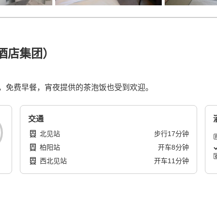
酒店集团）
，免费早餐，宵夜提供的茶泡饭也受到欢迎。
交通
北见站
步行
17
分钟
柏阳站
开车
8
分钟
西北见站
开车
11
分钟