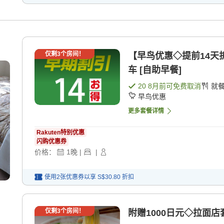
仅剩
3
个房间！
【早鸟优惠◇提前14天
车 [自助早餐]
20 8月
前可免费取消
就
早鸟优惠
更多套餐详情
Rakuten特别优惠
闪购优惠券
价格：
1
晚
|
|
使用2张优惠券以享
S$30.80
折扣
仅剩
3
个房间！
附赠1000日元◇拉面店