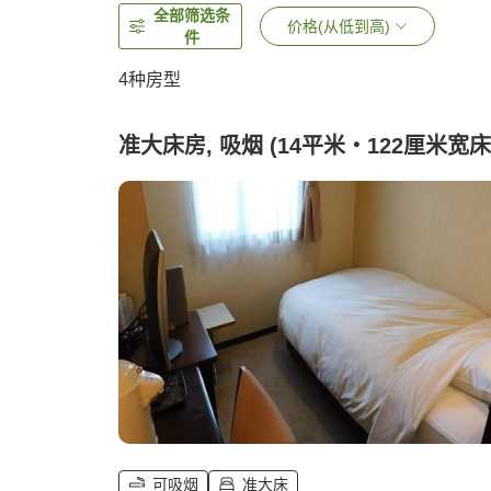
全部筛选条
价格(从低到高)
件
4
种房型
准大床房, 吸烟 (14平米・122厘米宽床
可吸烟
准大床