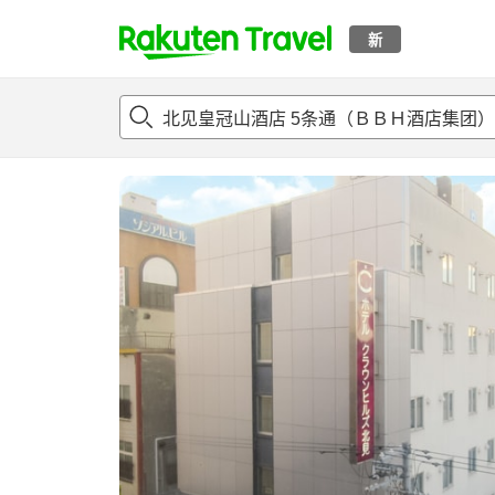
新
t
概况
客房及住宿套餐
评论
亮点
设施
o
p
P
a
g
e
_
s
e
a
r
c
h