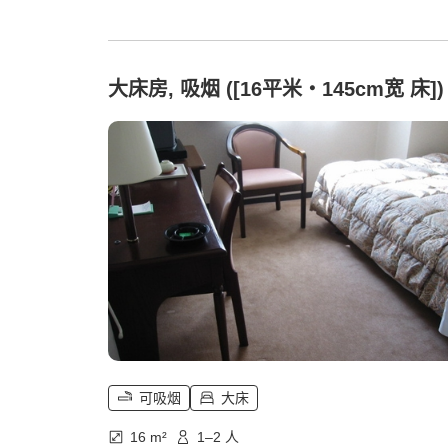
大床房, 吸烟 ([16平米・145cm宽 床])
可吸烟
大床
16 m²
1–2 人