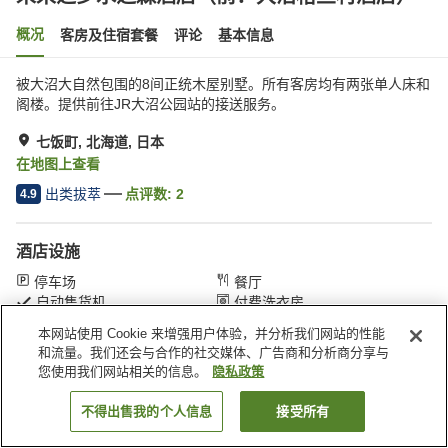
概况
客房及住宿套餐
评论
基本信息
被大沼大自然包围的8间正统木屋别墅。所有客房均有两张单人床和
阁楼。提供前往JR大沼公园站的接送服务。
七饭町, 北海道, 日本
在地图上查看
出类拔萃
点评数:
2
4.9
酒店设施
停车场
餐厅
自动售货机
付费洗衣房
本网站使用 Cookie 来增强用户体验，并分析我们网站的性能
和流量。我们还会与合作的社交媒体、广告商和分析商分享与
首页
日本
北海道
七饭町
您使用我们网站相关的信息。
隐私政策
未来之乡水之森酒店（前：大沼格兰村酒店）
不得出售我的个人信息
接受所有
搜索客房