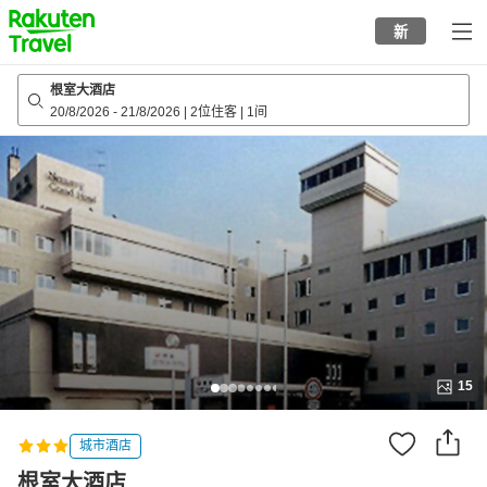
to
新
top
page
根室大酒店
20/8/2026
-
21/8/2026
|
2位住客
|
1间
15
城市酒店
根室大酒店