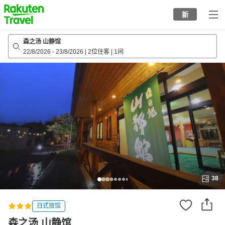
to
新
top
page
森之汤 山静馆
22/8/2026
-
23/8/2026
|
2位住客
|
1间
38
日式旅馆
森之汤 山静馆