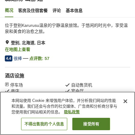
概况
客房及住宿套餐
评论
基本信息
位于登别Karurusu温泉的宁静温泉旅馆。于悠闲的时光中，享受温
泉和美食的治愈之旅。
登别, 北海道, 日本
在地图上查看
很棒
点评数:
57
4.4
酒店设施
停车场
自动售货机
商店
宴会厅
本网站使用 Cookie 来增强用户体验，并分析我们网站的性能
和流量。我们还会与合作的社交媒体、广告商和分析商分享与
首页
日本
北海道
登别
森之汤 山静馆
您使用我们网站相关的信息。
隐私政策
不得出售我的个人信息
接受所有
搜索客房