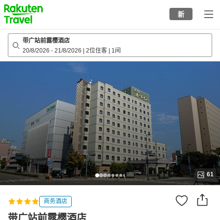
to
新
top
page
带广站前露樱酒店
20/8/2026
-
21/8/2026
|
2位住客
|
1间
61
商务酒店
带广站前露樱酒店