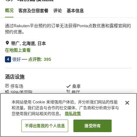
概况
客房及住宿套餐
评论
基本信息
通过Rakuten平台预约的订单无法获得Ponta点数优惠和露樱官网的
预约优惠。
带广, 北海道, 日本
在地图上查看
很好
点评数:
395
4
酒店设施
停车场
桑拿
SPA/美容院
餐厅
本网站使用 Cookie 来增强用户体验，并分析我们网站的性能
和流量。我们还会与合作的社交媒体、广告商和分析商分享与
首页
日本
北海道
带广
带广站前露樱酒店
您使用我们网站相关的信息。
隐私政策
不得出售我的个人信息
接受所有
搜索客房