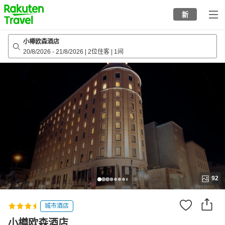
to
新
top
page
小樽欧森酒店
20/8/2026
-
21/8/2026
|
2位住客
|
1间
92
城市酒店
小樽欧森酒店