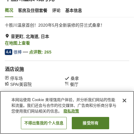
概况
客房及住宿套餐
评论
基本信息
十胜川温泉首创！2020年5月全新装修的芬兰式桑拿！
音更町, 北海道, 日本
在地图上查看
很棒
点评数:
265
4.4
酒店设施
停车场
桑拿
SPA/美容院
餐厅
本网站使用 Cookie 来增强用户体验，并分析我们网站的性能
首页
日本
北海道
音更町
十胜川温泉 观月苑
和流量。我们还会与合作的社交媒体、广告商和分析商分享与
您使用我们网站相关的信息。
隐私政策
不得出售我的个人信息
接受所有
搜索客房