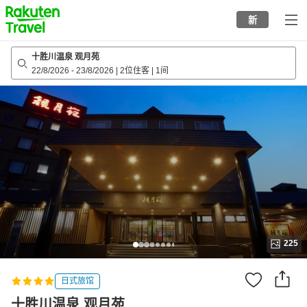
to
新
top
page
十胜川温泉 观月苑
22/8/2026
-
23/8/2026
|
2位住客
|
1间
225
日式旅馆
十胜川温泉 观月苑