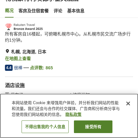
概况
客房及住宿套餐
评论
基本信息
所有客房自16楼起，可俯瞰札幌市中心。从札幌市民交流广场步行
约1分钟。
札幌, 北海道, 日本
在地图上查看
很棒
点评数:
865
4.4
酒店设施
停车场
按摩浴缸
岩盘浴
桑拿
本网站使用 Cookie 来增强用户体验，并分析我们网站的性能
和流量。我们还会与合作的社交媒体、广告商和分析商分享与
您使用我们网站相关的信息。
隐私政策
首页
日本
北海道
札幌
札幌蒙特利埃德尔霍夫酒店
不得出售我的个人信息
接受所有
搜索客房