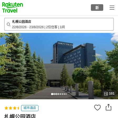
to
新
top
page
札幌公园酒店
22/8/2026
-
23/8/2026
|
2位住客
|
1间
101
城市酒店
札幌公园酒店