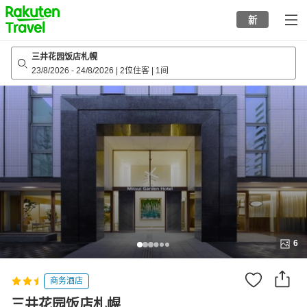
to
新
top
page
三井花园饭店札幌
23/8/2026
-
24/8/2026
|
2位住客
|
1间
6
商务酒店
三井花园饭店札幌