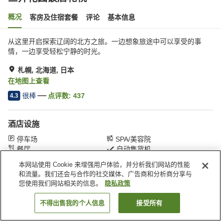
概况
客房及住宿套餐
评论
基本信息
从这里开启探索辽阔的北方之旅。一边想象旅途中可以享受的事
情，一边享受轻松宁静的时光。
札幌, 北海道, 日本
在地图上查看
很棒
点评数:
437
4.3
酒店设施
停车场
SPA/美容院
餐厅
自动售货机
本网站使用 Cookie 来增强用户体验，并分析我们网站的性能
和流量。我们还会与合作的社交媒体、广告商和分析商分享与
首页
日本
北海道
札幌
三井花园饭店札幌
您使用我们网站相关的信息。
隐私政策
不得出售我的个人信息
接受所有
搜索客房