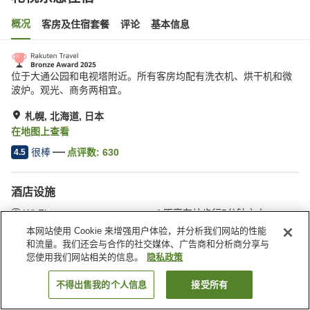
概况
客房及住宿套餐
评论
基本信息
位于大通公园和电视塔附近。所有客房均配有洗衣机、烘干机和微
波炉。观光、商务两相宜。
札幌, 北海道, 日本
在地图上查看
很棒
点评数:
630
4.5
酒店设施
Wi-Fi
距离车站步行5分钟之内
餐厅
全馆禁烟
本网站使用 Cookie 来增强用户体验，并分析我们网站的性能
和流量。我们还会与合作的社交媒体、广告商和分析商分享与
您使用我们网站相关的信息。
隐私政策
首页
日本
北海道
札幌
札幌东急住宿
不得出售我的个人信息
接受所有
搜索客房