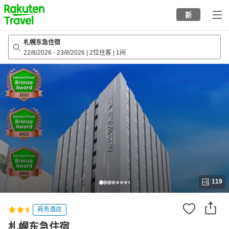
to
新
top
page
札幌东急住宿
22/8/2026
-
23/8/2026
|
2位住客
|
1间
119
商务酒店
札幌东急住宿