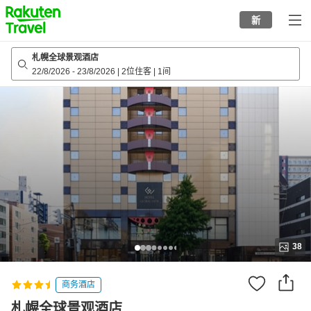
to
新
top
page
札幌全球景观酒店
22/8/2026
-
23/8/2026
|
2位住客
|
1间
38
商务酒店
札幌全球景观酒店