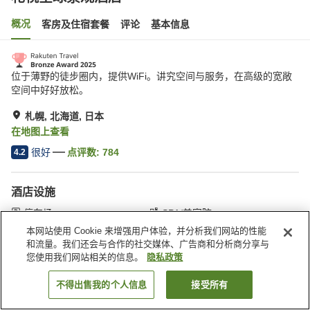
概况
客房及住宿套餐
评论
基本信息
位于薄野的徒步圈内，提供WiFi。讲究空间与服务，在高级的宽敞
空间中好好放松。
札幌, 北海道, 日本
在地图上查看
很好
点评数:
784
4.2
酒店设施
停车场
SPA/美容院
餐厅
自动售货机
本网站使用 Cookie 来增强用户体验，并分析我们网站的性能
和流量。我们还会与合作的社交媒体、广告商和分析商分享与
您使用我们网站相关的信息。
隐私政策
首页
日本
北海道
札幌
札幌全球景观酒店
不得出售我的个人信息
接受所有
搜索客房