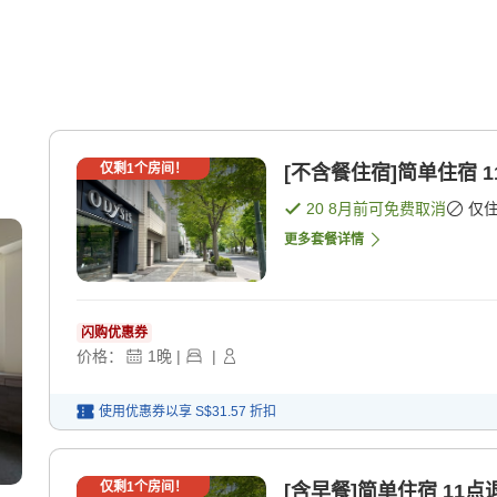
仅剩
1
个房间！
[不含餐住宿]简单住宿 1
20 8月
前可免费取消
仅
更多套餐详情
闪购优惠券
价格：
1
晚
|
|
使用优惠券以享
S$31.57
折扣
仅剩
1
个房间！
[含早餐]简单住宿 11点退