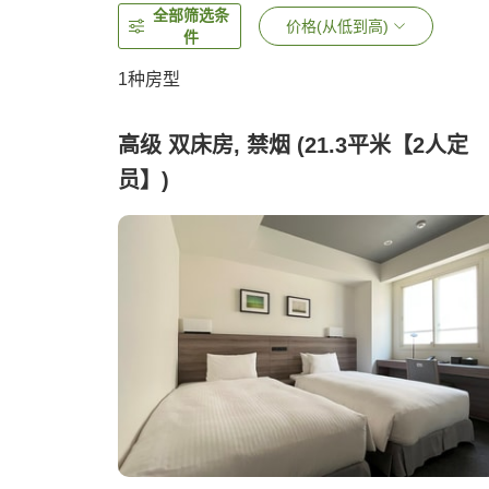
全部筛选条
价格(从低到高)
件
1种房型
高级 双床房, 禁烟 (21.3平米【2人定
员】)