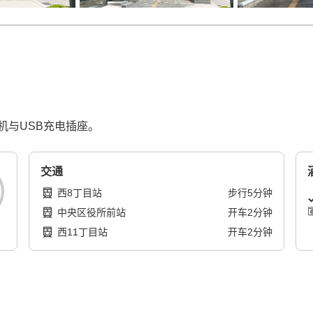
机与USB充电插座。
交通
西8丁目站
步行
5
分钟
中央区役所前站
开车
2
分钟
西11丁目站
开车
2
分钟