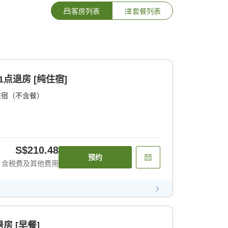
客房列表
套餐列表
1点退房 [纯住宿]
住宿（不含餐）
S$210.48
预约
含税费及其他费用
房 [早餐]