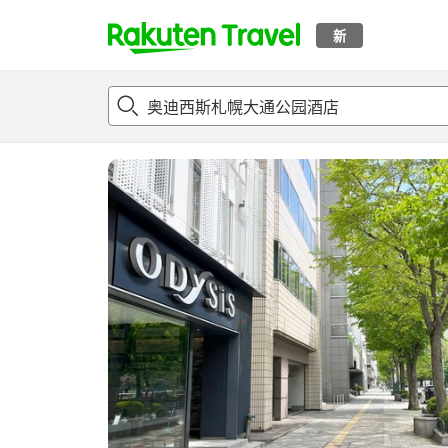
新
t
概况
客房及住宿套餐
评论
亮点
设施
o
p
P
a
g
e
_
s
e
a
r
c
h