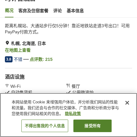
概况
客房及住宿套餐
评论
基本信息
距离札幌站、大通站步行仅5分钟！靠近地铁站走道3号出口！可用
PayPay付款方式。
札幌, 北海道, 日本
在地图上查看
不错
点评数:
215
3.8
酒店设施
Wi-Fi
餐厅
自动售货机
公用微波炉
本网站使用 Cookie 来增强用户体验，并分析我们网站的性能
和流量。我们还会与合作的社交媒体、广告商和分析商分享与
首页
日本
北海道
札幌
时计台酒店
您使用我们网站相关的信息。
隐私政策
不得出售我的个人信息
接受所有
搜索客房