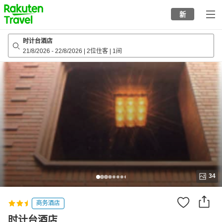
to
新
top
page
时计台酒店
21/8/2026
-
22/8/2026
|
2位住客
|
1间
34
商务酒店
时计台酒店