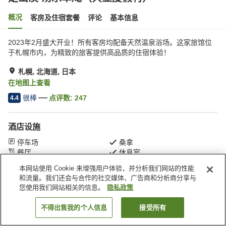
概况
客房及住宿套餐
评论
基本信息
2023年2月盛大开业！所有客房均配备天然温泉浴场。这家旅馆位
于札幌市内，为精致的旅客提供高品质的住宿体验！
札幌, 北海道, 日本
在地图上查看
很棒
点评数:
247
4.4
酒店设施
停车场
桑拿
餐厅
休息室
本网站使用 Cookie 来增强用户体验，并分析我们网站的性能
和流量。我们还会与合作的社交媒体、广告商和分析商分享与
首页
日本
北海道
札幌
定山溪 汤乐草庵（共立度假村）
您使用我们网站相关的信息。
隐私政策
不得出售我的个人信息
接受所有
搜索客房