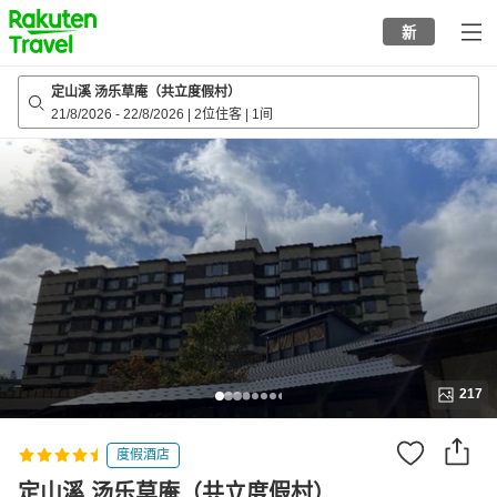
to
新
top
page
定山溪 汤乐草庵（共立度假村）
21/8/2026
-
22/8/2026
|
2位住客
|
1间
217
度假酒店
定山溪 汤乐草庵（共立度假村）