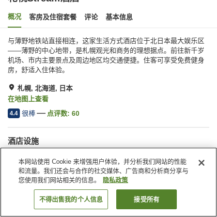
概况
客房及住宿套餐
评论
基本信息
与薄野地铁站直接相连，这家生活方式酒店位于北日本最大娱乐区
——薄野的中心地带，是札幌观光和商务的理想据点。前往新千岁
机场、市内主要景点及周边地区均交通便捷。住客可享受免费健身
房，舒适入住体验。
札幌, 北海道, 日本
在地图上查看
很棒
点评数:
60
4.4
酒店设施
健身房
餐厅
本网站使用 Cookie 来增强用户体验，并分析我们网站的性能
休息室
自动售货机
和流量。我们还会与合作的社交媒体、广告商和分析商分享与
您使用我们网站相关的信息。
隐私政策
首页
日本
北海道
札幌
札幌Stream酒店
不得出售我的个人信息
接受所有
搜索客房