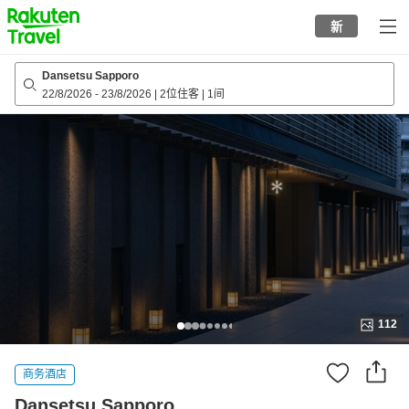
to
新
top
page
Dansetsu Sapporo
22/8/2026
-
23/8/2026
|
2位住客
|
1间
112
商务酒店
Dansetsu Sapporo