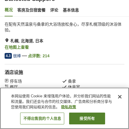
概况
客房及住宿套餐
评论
基本信息
在配有天然温泉与桑拿的大浴场放松身心，尽享札幌顶级的沐浴体
验。
札幌, 北海道, 日本
在地图上查看
很棒
点评数:
214
4.3
酒店设施
停车场
桑拿
餐厅
休息室
本网站使用 Cookie 来增强用户体验，并分析我们网站的性能
和流量。我们还会与合作的社交媒体、广告商和分析商分享与
首页
日本
北海道
札幌
札幌 暖雪
您使用我们网站相关的信息。
隐私政策
不得出售我的个人信息
接受所有
搜索客房