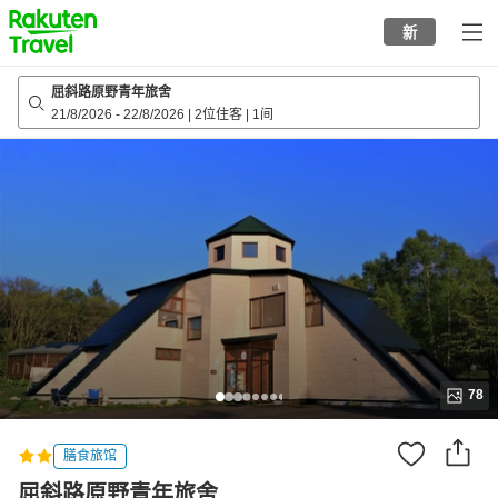
to
新
top
page
屈斜路原野青年旅舍
21/8/2026
-
22/8/2026
|
2位住客
|
1间
78
膳食旅馆
屈斜路原野青年旅舍