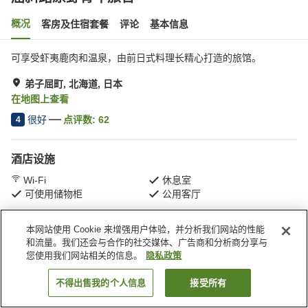
概况
客房及住宿套餐
评论
基本信息
可享受虾夷鹿肉和温泉，由前日式料理长精心打造的旅馆。
弟子屈町, 北海道, 日本
在地图上查看
很好
点评数:
62
4
酒店设施
Wi-Fi
休息室
可使用储物柜
公用客厅
本网站使用 Cookie 来增强用户体验，并分析我们网站的性能
首页
日本
北海道
弟子屈町
屈斜路原野青年旅舍
和流量。我们还会与合作的社交媒体、广告商和分析商分享与
您使用我们网站相关的信息。
隐私政策
不得出售我的个人信息
接受所有
搜索客房