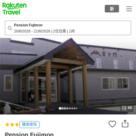
to
新
top
page
Pension Fujimon
20/8/2026
-
21/8/2026
|
2位住客
|
1间
60
膳食旅馆
Pension Fujimon