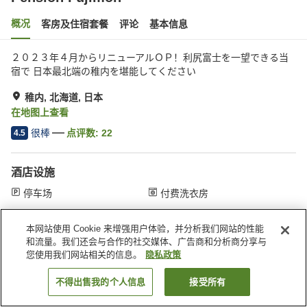
概况
客房及住宿套餐
评论
基本信息
２０２３年４月からリニューアルＯＰ！利尻富士を一望できる当
宿で 日本最北端の稚内を堪能してください
稚内, 北海道, 日本
在地图上查看
很棒
点评数:
22
4.5
酒店设施
停车场
付费洗衣房
本网站使用 Cookie 来增强用户体验，并分析我们网站的性能
首页
日本
北海道
稚内
Pension Fujimon
和流量。我们还会与合作的社交媒体、广告商和分析商分享与
您使用我们网站相关的信息。
隐私政策
不得出售我的个人信息
接受所有
搜索客房