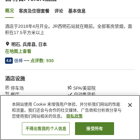
概况
客房及住宿套餐
评论
基本信息
酒店于2018年4月开业。JR西明石站就在眼前。全部客房禁烟，面
积在17.5平方米以上
明石, 兵库县, 日本
在地图上查看
很棒
点评数:
930
4.6
酒店设施
停车场
SPA/美容院
餐厅
自动售货机
本网站使用 Cookie 来增强用户体验，并分析我们网站的性能
和流量。我们还会与合作的社交媒体、广告商和分析商分享与
首页
日本
兵库县
明石
西明石Prefort酒店
您使用我们网站相关的信息。
隐私政策
不得出售我的个人信息
接受所有
搜索客房