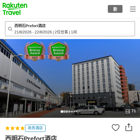
to
新
top
page
西明石Prefort酒店
21/8/2026
-
22/8/2026
|
2位住客
|
1间
71
商务酒店
西明石Prefort酒店