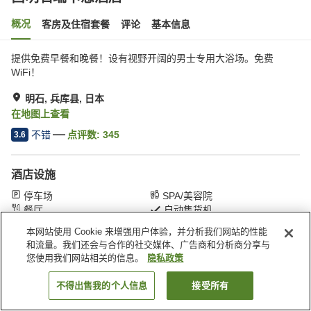
概况
客房及住宿套餐
评论
基本信息
提供免费早餐和晚餐！设有视野开阔的男士专用大浴场。免费
WiFi！
明石, 兵库县, 日本
在地图上查看
不错
点评数:
345
3.6
酒店设施
停车场
SPA/美容院
餐厅
自动售货机
本网站使用 Cookie 来增强用户体验，并分析我们网站的性能
和流量。我们还会与合作的社交媒体、广告商和分析商分享与
首页
日本
兵库县
明石
西明石瑞卡恩酒店
您使用我们网站相关的信息。
隐私政策
不得出售我的个人信息
接受所有
搜索客房