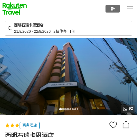
to
新
top
page
西明石瑞卡恩酒店
21/8/2026
-
22/8/2026
|
2位住客
|
1间
92
商务酒店
西明石瑞卡恩酒店