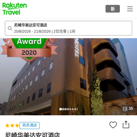
to
新
top
page
尼崎华美达安可酒店
20/8/2026
-
21/8/2026
|
2位住客
|
1间
35
商务酒店
尼崎华美达安可酒店