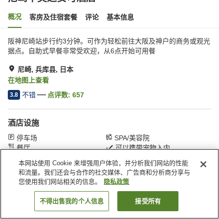
概况
客房及住宿套餐
评论
基本信息
阪神尼崎站步行约3分钟。可作为轻松前往大阪及神户的商务或观光
据点。自助式早餐非常受欢迎，从6点开始可用餐
尼崎, 兵库县, 日本
在地图上查看
不错
点评数:
657
3.8
酒店设施
停车场
SPA/美容院
餐厅
可以携带宠物入内
本网站使用 Cookie 来增强用户体验，并分析我们网站的性能
和流量。我们还会与合作的社交媒体、广告商和分析商分享与
首页
日本
兵库县
尼崎
尼崎华美达安可酒店
您使用我们网站相关的信息。
隐私政策
不得出售我的个人信息
接受所有
搜索客房