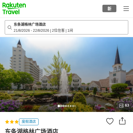
to
新
top
page
东条湖格林广场酒店
21/8/2026
-
22/8/2026
|
2位住客
|
1间
63
度假酒店
东条湖格林广场酒店