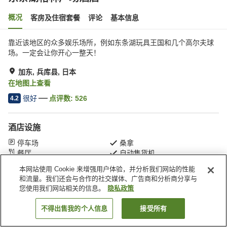
概况
客房及住宿套餐
评论
基本信息
靠近该地区的众多娱乐场所，例如东条湖玩具王国和几个高尔夫球
场。一定会让你开心一整天！
加东, 兵库县, 日本
在地图上查看
很好
点评数:
526
4.2
酒店设施
停车场
桑拿
餐厅
自动售货机
本网站使用 Cookie 来增强用户体验，并分析我们网站的性能
和流量。我们还会与合作的社交媒体、广告商和分析商分享与
首页
日本
兵库县
加东
东条湖格林广场酒店
您使用我们网站相关的信息。
隐私政策
不得出售我的个人信息
接受所有
搜索客房