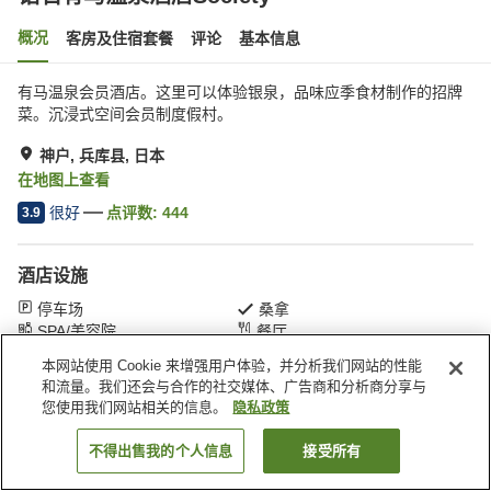
概况
客房及住宿套餐
评论
基本信息
有马温泉会员酒店。这里可以体验银泉，品味应季食材制作的招牌
菜。沉浸式空间会员制度假村。
神户, 兵库县, 日本
在地图上查看
很好
点评数:
444
3.9
酒店设施
停车场
桑拿
SPA/美容院
餐厅
本网站使用 Cookie 来增强用户体验，并分析我们网站的性能
和流量。我们还会与合作的社交媒体、广告商和分析商分享与
首页
日本
兵库县
神户
钻石有马温泉酒店Society
您使用我们网站相关的信息。
隐私政策
不得出售我的个人信息
接受所有
搜索客房