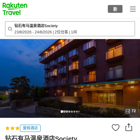
to
新
top
page
钻石有马温泉酒店Society
23/8/2026
-
24/8/2026
|
2位住客
|
1间
72
度假酒店
钻石有马温泉酒店Society