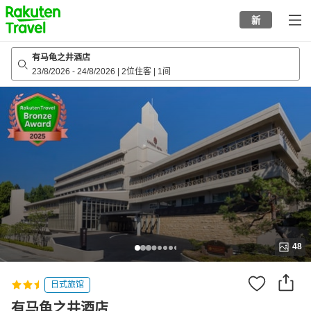
to
新
top
page
有马龟之井酒店
23/8/2026
-
24/8/2026
|
2位住客
|
1间
48
日式旅馆
有马龟之井酒店