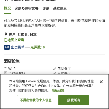
概况
客房及住宿套餐
评论
基本信息
可以品尝到料理达人“大田忠一”制作的菜肴。采用棉花糖制作的云海
锅和热腾腾的高汤鸡蛋卷大受好评。
神户, 兵库县, 日本
在地图上查看
出类拔萃
点评数:
6
4.8
酒店设施
Wi-Fi
包间餐厅
免费停车场
日式餐厅
本网站使用 Cookie 来增强用户体验，并分析我们网站的性能
和流量。我们还会与合作的社交媒体、广告商和分析商分享与
首页
日本
兵库县
神户
有马温泉 四季之彩 旅笼
您使用我们网站相关的信息。
隐私政策
不得出售我的个人信息
接受所有
搜索客房