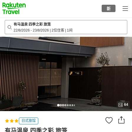
to
新
top
page
有马温泉 四季之彩 旅笼
22/8/2026
-
23/8/2026
|
2位住客
|
1间
64
日式旅馆
有马温泉 四季之彩 旅笼