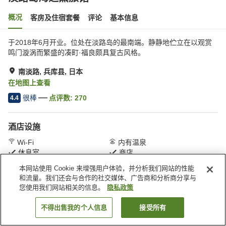
概况
客房及住宿套餐
评论
基本信息
于2018年6月开业。位处在淡路岛的最南端。静静地伫立在以观赏
鸣门漩涡而繁盛的凑町·福良颇具复古风格。
南淡路, 兵库县, 日本
在地图上查看
很棒
点评数:
270
4.4
酒店设施
Wi-Fi
内有温泉
休息室
商店
本网站使用 Cookie 来增强用户体验，并分析我们网站的性能
和流量。我们还会与合作的社交媒体、广告商和分析商分享与
首页
日本
兵库县
南淡路
淡路岛海之薫旅馆
您使用我们网站相关的信息。
隐私政策
不得出售我的个人信息
接受所有
搜索客房