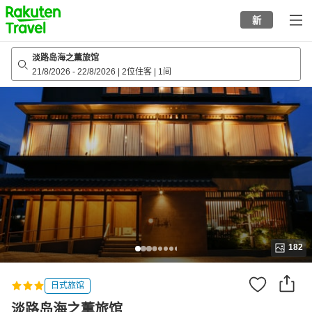
to
新
top
page
淡路岛海之薫旅馆
21/8/2026
-
22/8/2026
|
2位住客
|
1间
182
日式旅馆
淡路岛海之薫旅馆