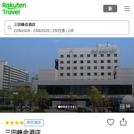
to
新
top
page
三田峰会酒店
22/8/2026
-
23/8/2026
|
2位住客
|
1间
10
商务酒店
三田峰会酒店