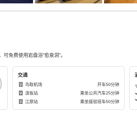
可免费使用岩盘浴“愈泉洞”。
交通
鸟取机场
开车
50
分钟
滨坂站
乘坐公共汽车
25
分钟
江原站
乘坐接驳班车
50
分钟