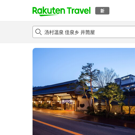
新
t
概况
客房及住宿套餐
评论
亮点
设施
o
p
P
a
g
e
_
s
e
a
r
c
h