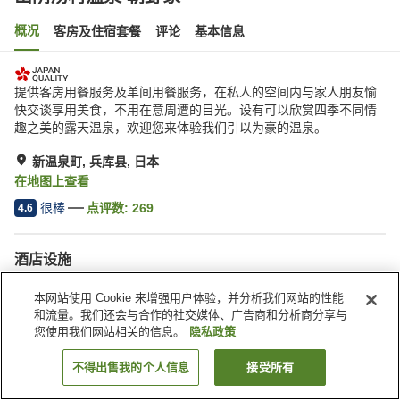
概况
客房及住宿套餐
评论
基本信息
提供客房用餐服务及单间用餐服务，在私人的空间内与家人朋友愉
快交谈享用美食，不用在意周遭的目光。设有可以欣赏四季不同情
趣之美的露天温泉，欢迎您来体验我们引以为豪的温泉。
新温泉町, 兵库县, 日本
在地图上查看
很棒
点评数:
269
4.6
酒店设施
Wi-Fi
桑拿
本网站使用 Cookie 来增强用户体验，并分析我们网站的性能
SPA/美容院
包间餐厅
和流量。我们还会与合作的社交媒体、广告商和分析商分享与
您使用我们网站相关的信息。
隐私政策
首页
日本
兵库县
新温泉町
山阴汤村温泉 朝野家
不得出售我的个人信息
接受所有
搜索客房