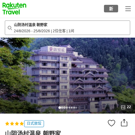
to
新
top
page
山阴汤村温泉 朝野家
24/8/2026
-
25/8/2026
|
2位住客
|
1间
22
日式旅馆
山阴汤村温泉 朝野家