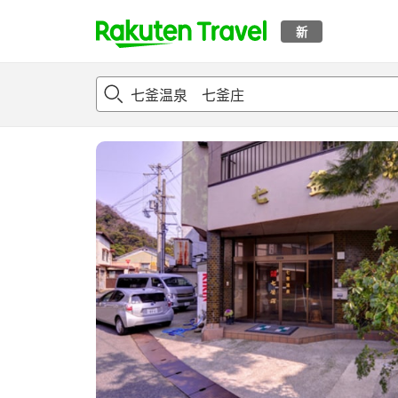
新
t
概况
客房及住宿套餐
评论
设施
o
p
P
a
g
e
_
s
e
a
r
c
h