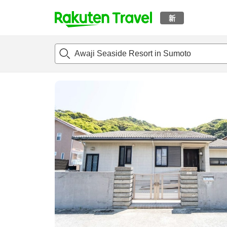
新
t
概况
客房及住宿套餐
评论
设施
o
p
P
a
g
e
_
s
e
a
r
c
h