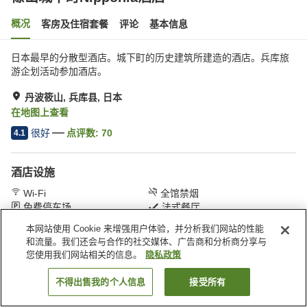
概况
客房及住宿套餐
评论
基本信息
日本最早的分散型酒店。城下町的历史建筑所建造的酒店。兵库旅
游企划活动参加酒店。
丹波筱山, 兵库县, 日本
在地图上查看
很好
点评数:
70
4.1
酒店设施
Wi-Fi
全馆禁烟
免费停车场
法式餐厅
本网站使用 Cookie 来增强用户体验，并分析我们网站的性能
和流量。我们还会与合作的社交媒体、广告商和分析商分享与
首页
日本
兵库县
丹波筱山
篠山城下町Nipponia酒店
您使用我们网站相关的信息。
隐私政策
不得出售我的个人信息
接受所有
搜索客房