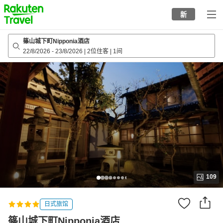
to
新
top
page
篠山城下町Nipponia酒店
22/8/2026
-
23/8/2026
|
2位住客
|
1间
109
日式旅馆
篠山城下町Nipponia酒店