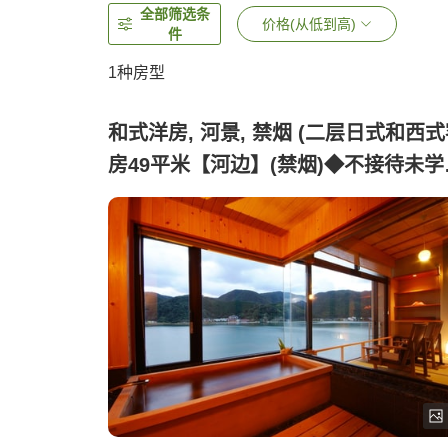
全部筛选条
价格(从低到高)
件
1种房型
和式洋房, 河景, 禁烟 (二层日式和西
房49平米【河边】(禁烟)◆不接待未学
儿童)