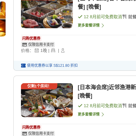
餐] [晚餐]
12 8月
前可免费取消
就
更多套餐详情
闪购优惠券
仅限信用卡支付
价格：
1
晚
|
|
使用优惠券以享
S$121.80
折扣
仅剩
1
个房间！
[日本海会席]近邻渔港新
[晚餐]
12 8月
前可免费取消
就
更多套餐详情
闪购优惠券
仅限信用卡支付