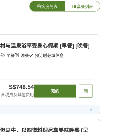
客房列表
套餐列表
材与温泉浴享受身心假期 [早餐] [晚餐]
餐
早餐
晚餐
预订时必填信息
S$748.54
预约
含税费及其他费用
的但马牛，以四道料理尽享美味晚餐 [早