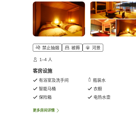
禁止抽烟
被褥
河景
1–4 人
客房设施
有浴室及洗手间
瓶装水
智能马桶
衣橱
保险箱
电热水壶
更多房间详情