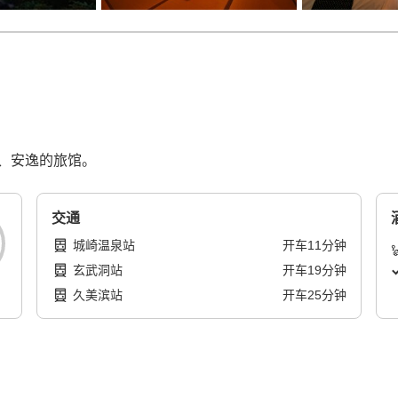
、安逸的旅馆。
交通
城崎温泉站
开车
11
分钟
玄武洞站
开车
19
分钟
久美滨站
开车
25
分钟