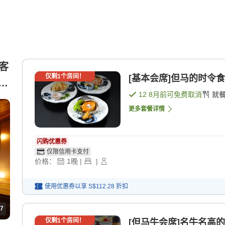
式客
仅剩
1
个房间！
[基本会席]但马的时令食
龄
12 8月
前可免费取消
就
更多套餐详情
闪购优惠券
仅限信用卡支付
价格：
1
晚
|
|
使用优惠券以享
S$112.28
折扣
7
仅剩
1
个房间！
[但马牛会席]名牛名高