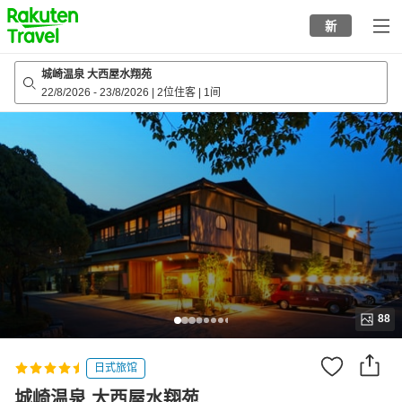
to
新
top
page
城崎温泉 大西屋水翔苑
22/8/2026
-
23/8/2026
|
2位住客
|
1间
88
日式旅馆
城崎温泉 大西屋水翔苑