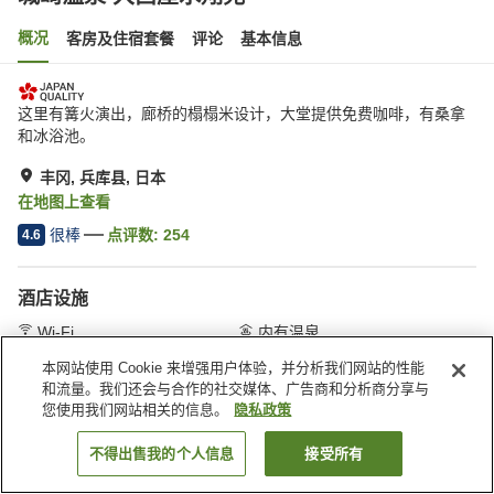
概况
客房及住宿套餐
评论
基本信息
这里有篝火演出，廊桥的榻榻米设计，大堂提供免费咖啡，有桑拿
和冰浴池。
丰冈, 兵库县, 日本
在地图上查看
很棒
点评数:
254
4.6
酒店设施
Wi-Fi
内有温泉
按摩浴缸
桑拿
本网站使用 Cookie 来增强用户体验，并分析我们网站的性能
和流量。我们还会与合作的社交媒体、广告商和分析商分享与
您使用我们网站相关的信息。
隐私政策
首页
日本
兵库县
丰冈
城崎温泉 大西屋水翔苑
不得出售我的个人信息
接受所有
搜索客房