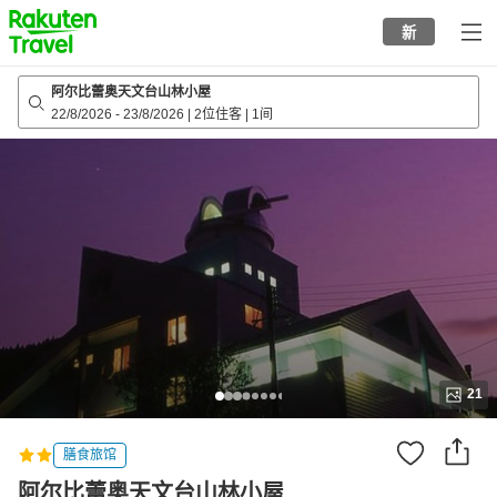
to
新
top
page
阿尔比蕾奥天文台山林小屋
22/8/2026
-
23/8/2026
|
2位住客
|
1间
21
膳食旅馆
阿尔比蕾奥天文台山林小屋