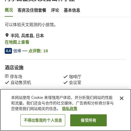
概况
客房及住宿套餐
评论
基本信息
可以体验天文观测的小旅馆。
丰冈, 兵库县, 日本
在地图上查看
很棒
点评数:
18
4.4
酒店设施
停车场
咖啡厅
自动售货机
会议室
本网站使用 Cookie 来增强用户体验，并分析我们网站的性能
首页
日本
兵库县
丰冈
阿尔比蕾奥天文台山林小屋
和流量。我们还会与合作的社交媒体、广告商和分析商分享与
您使用我们网站相关的信息。
隐私政策
不得出售我的个人信息
接受所有
搜索客房