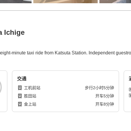
a Ichige
 eight-minute taxi ride from Katsuta Station. Independent guestro
交通
工机前站
步行
2
小时
5
分钟
胜田站
开车
5
分钟
金上站
开车
8
分钟