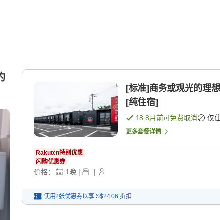
约
[标准]商务或观光的理想
[纯住宿]
18 8月
前可免费取消
仅
更多套餐详情
Rakuten特别优惠
闪购优惠券
价格：
1
晚
|
|
使用2张优惠券以享
S$24.06
折扣