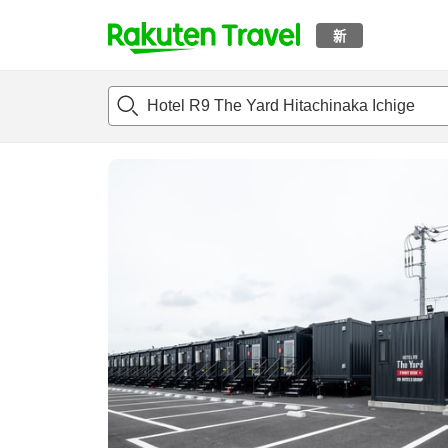
新
t
概况
客房及住宿套餐
评论
设施
o
p
P
a
g
e
_
s
e
a
r
c
h