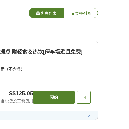
客房列表
套餐列表
据点 附轻食＆热饮[停车场近且免费]
住宿（不含餐）
S$125.05
预约
含税费及其他费用