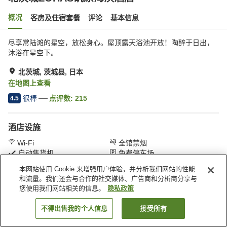
概况
客房及住宿套餐
评论
基本信息
尽享常陆滩的星空，放松身心。屋顶露天浴池开放！陶醉于日出，
沐浴在星空下。
北茨城, 茨城县, 日本
在地图上查看
很棒
点评数:
215
4.5
酒店设施
Wi-Fi
全馆禁烟
自动售货机
免费停车场
本网站使用 Cookie 来增强用户体验，并分析我们网站的性能
和流量。我们还会与合作的社交媒体、广告商和分析商分享与
首页
日本
茨城县
北茨城
北茨城LOHAS矶原海滨酒店
您使用我们网站相关的信息。
隐私政策
不得出售我的个人信息
接受所有
搜索客房