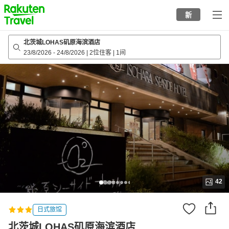
to
新
top
page
北茨城LOHAS矶原海滨酒店
23/8/2026
-
24/8/2026
|
2位住客
|
1间
42
日式旅馆
北茨城LOHAS矶原海滨酒店