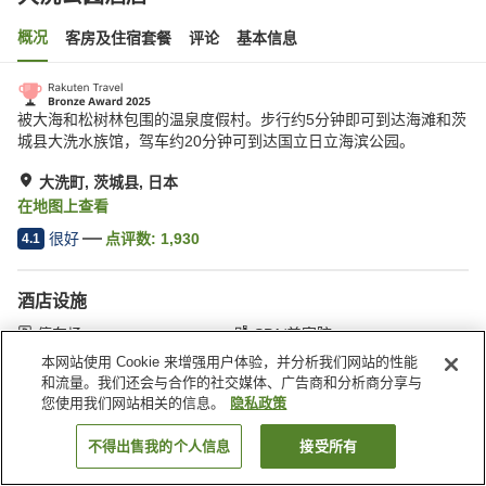
概况
客房及住宿套餐
评论
基本信息
被大海和松树林包围的温泉度假村。步行约5分钟即可到达海滩和茨
城县大洗水族馆，驾车约20分钟可到达国立日立海滨公园。
大洗町, 茨城县, 日本
在地图上查看
很好
点评数:
1,930
4.1
酒店设施
停车场
SPA/美容院
餐厅
自动售货机
本网站使用 Cookie 来增强用户体验，并分析我们网站的性能
和流量。我们还会与合作的社交媒体、广告商和分析商分享与
您使用我们网站相关的信息。
隐私政策
首页
日本
茨城县
大洗町
大洗公园酒店
不得出售我的个人信息
接受所有
搜索客房