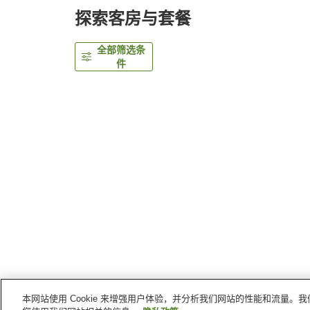
探索客房与套餐
全部筛选条
件
本网站使用 Cookie 来增强用户体验，并分析我们网站的性能和流量
首页
日本
茨城县
筑波
大和Roynet酒店筑波