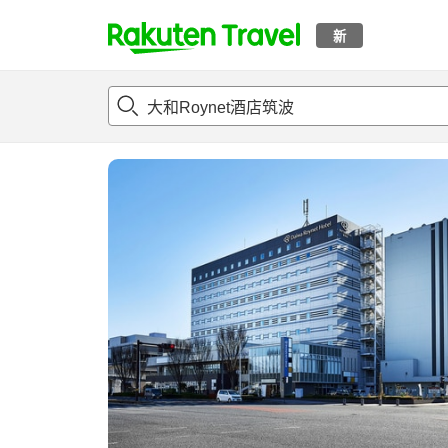
新
t
概况
客房及住宿套餐
评论
亮点
设施
o
p
P
a
g
e
_
s
e
a
r
c
h