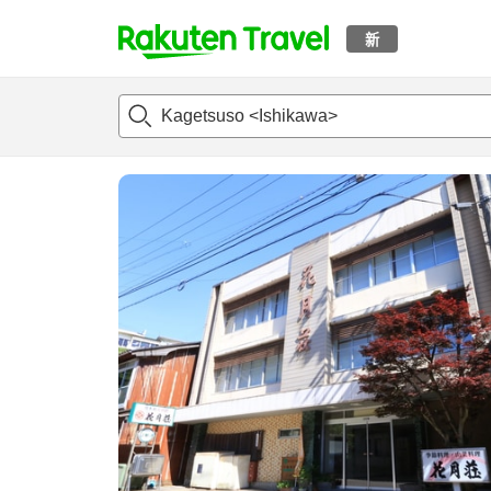
新
t
概况
客房及住宿套餐
评论
设施
o
p
P
a
g
e
_
s
e
a
r
c
h