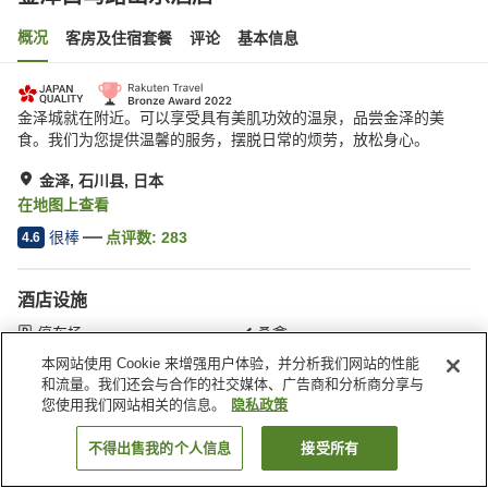
概况
客房及住宿套餐
评论
基本信息
金泽城就在附近。可以享受具有美肌功效的温泉，品尝金泽的美
食。我们为您提供温馨的服务，摆脱日常的烦劳，放松身心。
金泽, 石川县, 日本
在地图上查看
很棒
点评数:
283
4.6
酒店设施
停车场
桑拿
SPA/美容院
餐厅
本网站使用 Cookie 来增强用户体验，并分析我们网站的性能
和流量。我们还会与合作的社交媒体、广告商和分析商分享与
您使用我们网站相关的信息。
隐私政策
首页
日本
石川县
金泽
金泽白鸟路山乐酒店
不得出售我的个人信息
接受所有
搜索客房