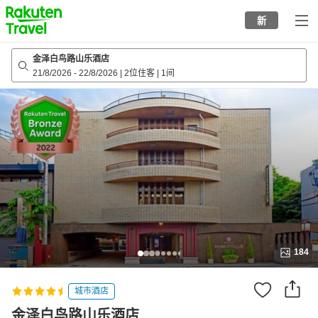
to
新
top
page
金泽白鸟路山乐酒店
21/8/2026
-
22/8/2026
|
2位住客
|
1间
184
城市酒店
金泽白鸟路山乐酒店