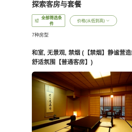
探索客房与套餐
全部筛选条
价格(从低到高)
件
7
种房型
和室, 无景观, 禁烟 (【禁烟】静谧营
舒适氛围【普通客房】)