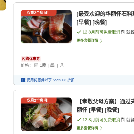
仅剩
2
个房间！
[最受欢迎的华丽怀石料
[早餐] [晚餐]
12 8月
前可免费取消
就
更多套餐详情
闪购优惠券
价格：
1
晚
|
|
使用优惠券以享
S$59.08
折扣
仅剩
2
个房间！
【孝敬父母方案】通过
丽怀 [早餐] [晚餐]
12 8月
前可免费取消
就
更多套餐详情