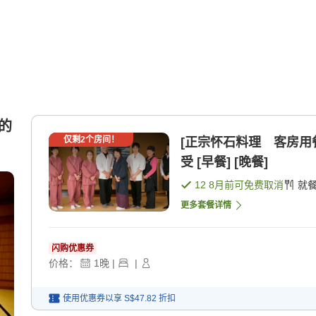
造的
仅剩
2
个房间！
[正宗怀石料理 客房用
受 [早餐] [晚餐]
12 8月
前可免费取消
就
更多套餐详情
闪购优惠券
价格：
1
晚
|
|
使用优惠券以享
S$47.82
折扣