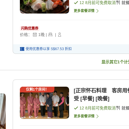
12 8月
前可免费取消
就
更多套餐详情
闪购优惠券
价格：
1
晚
|
|
使用优惠券以享
S$67.53
折扣
显示其它
1
个计
仅剩
1
个房间！
[正宗怀石料理 客房用
受 [早餐] [晚餐]
12 8月
前可免费取消
就
更多套餐详情