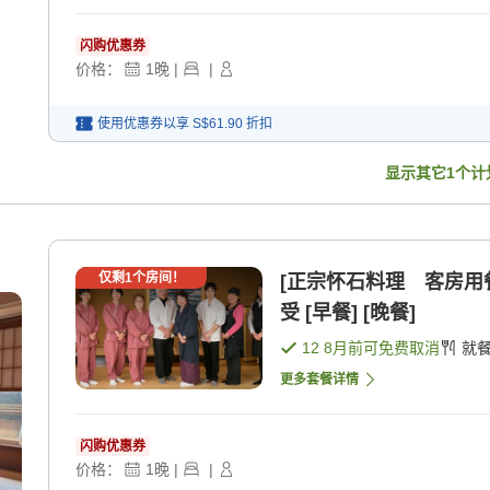
闪购优惠券
价格：
1
晚
|
|
使用优惠券以享
S$61.90
折扣
显示其它
1
个计
仅剩
1
个房间！
[正宗怀石料理 客房用
受 [早餐] [晚餐]
12 8月
前可免费取消
就
更多套餐详情
闪购优惠券
价格：
1
晚
|
|