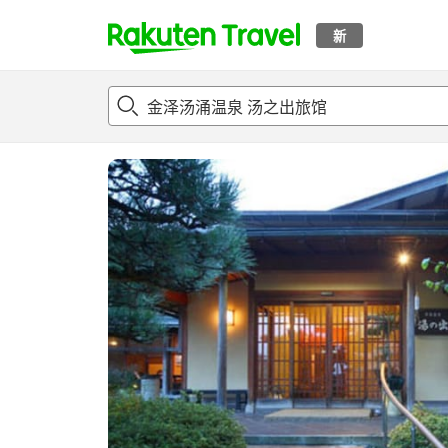
新
t
概况
客房及住宿套餐
评论
设施
o
p
P
a
g
e
_
s
e
a
r
c
h