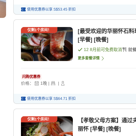
使用优惠券以享
S$53.45
折扣
仅剩
1
个房间！
[最受欢迎的华丽怀石料
[早餐] [晚餐]
12 8月
前可免费取消
就
更多套餐详情
闪购优惠券
价格：
1
晚
|
|
使用优惠券以享
S$64.71
折扣
仅剩
1
个房间！
【孝敬父母方案】通过
丽怀 [早餐] [晚餐]