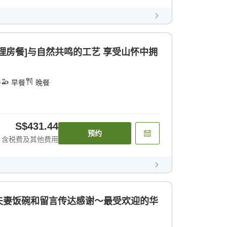
理房餐]与自然共鸣的工艺 享受山怀中拥
餐
早餐
晚餐
S$431.44
预约
含税费及其他费用
夫妻饭碗和留言传达感谢～最受欢迎的华