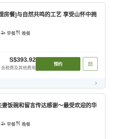
理房餐]与自然共鸣的工艺 享受山怀中拥
餐
早餐
晚餐
S$393.92
预约
含税费及其他费用
夫妻饭碗和留言传达感谢～最受欢迎的华
餐
早餐
晚餐