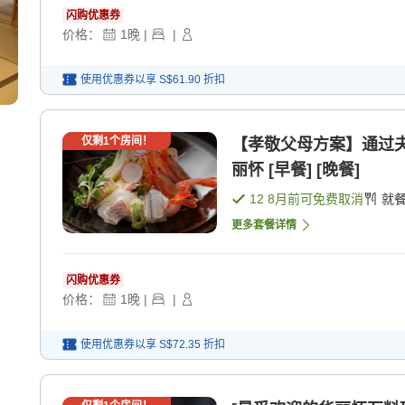
闪购优惠券
价格：
1
晚
|
|
使用优惠券以享
S$61.90
折扣
仅剩
1
个房间！
【孝敬父母方案】通过
丽怀 [早餐] [晚餐]
12 8月
前可免费取消
就
更多套餐详情
闪购优惠券
价格：
1
晚
|
|
使用优惠券以享
S$72.35
折扣