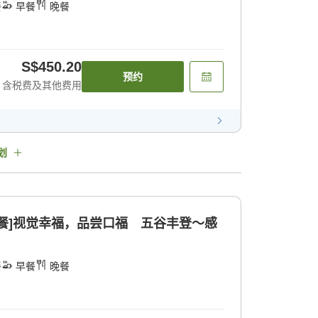
餐
早餐
晚餐
S$450.20
预约
含税费及其他费用
划
餐]视觉幸福，品尝口福 五谷丰登〜感
餐
早餐
晚餐