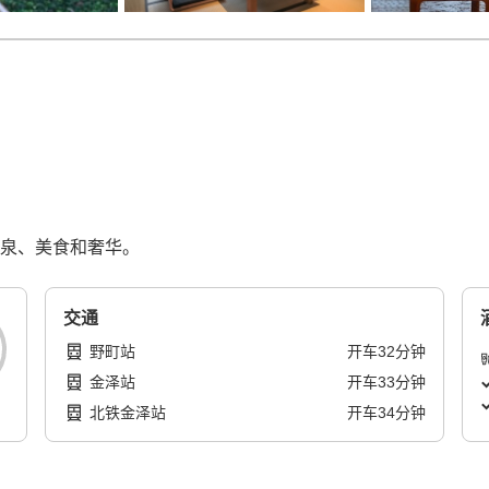
温泉、美食和奢华。
交通
野町站
开车
32
分钟
金泽站
开车
33
分钟
北铁金泽站
开车
34
分钟