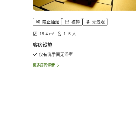
禁止抽烟
被褥
无景观
19.4 m²
1–5 人
客房设施
仅有洗手间无浴室
更多房间详情