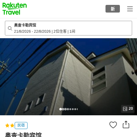
to
新
top
page
奥查卡勒宾馆
21/8/2026
-
22/8/2026
|
2位住客
|
1间
20
民宿
奥查卡勒宾馆