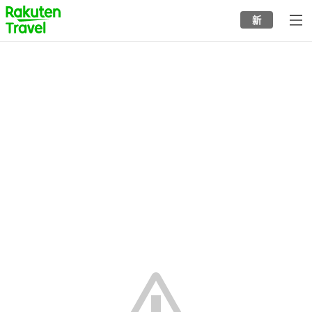
to
新
top
page