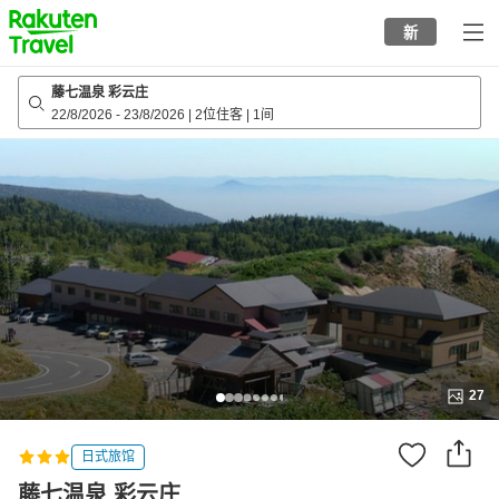
to
新
top
page
藤七温泉 彩云庄
22/8/2026
-
23/8/2026
|
2位住客
|
1间
27
日式旅馆
藤七温泉 彩云庄