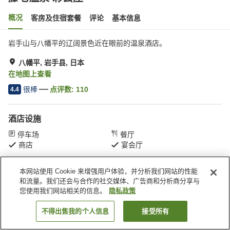
概况
客房及住宿套餐
评论
基本信息
岩手山与八幡平的辽阔景色近在眼前的温泉酒店。
八幡平, 岩手县, 日本
在地图上查看
很棒
点评数:
110
4.4
酒店设施
停车场
餐厅
商店
宴会厅
本网站使用 Cookie 来增强用户体验，并分析我们网站的性能
首页
日本
岩手县
八幡平
藤七温泉 彩云庄
和流量。我们还会与合作的社交媒体、广告商和分析商分享与
您使用我们网站相关的信息。
隐私政策
不得出售我的个人信息
接受所有
搜索客房