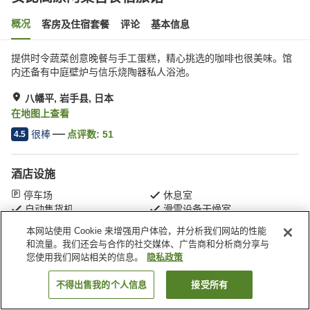
概况
客房及住宿套餐
评论
基本信息
提供时令蔬菜创意晚餐与手工蛋糕，精心挑选的咖啡也很美味。馆
内还备有中庭壁炉与信乐烧陶器私人浴池。
八幡平, 岩手县, 日本
在地图上查看
很棒
点评数:
51
4.5
酒店设施
停车场
休息室
自动售货机
滑雪设备干燥室
本网站使用 Cookie 来增强用户体验，并分析我们网站的性能
和流量。我们还会与合作的社交媒体、广告商和分析商分享与
首页
日本
岩手县
八幡平
安比高原阿桑吉食宿旅馆
您使用我们网站相关的信息。
隐私政策
不得出售我的个人信息
接受所有
搜索客房