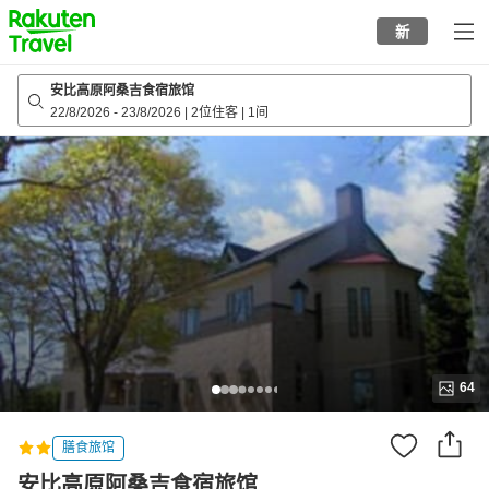
to
新
top
page
安比高原阿桑吉食宿旅馆
22/8/2026
-
23/8/2026
|
2位住客
|
1间
64
膳食旅馆
安比高原阿桑吉食宿旅馆