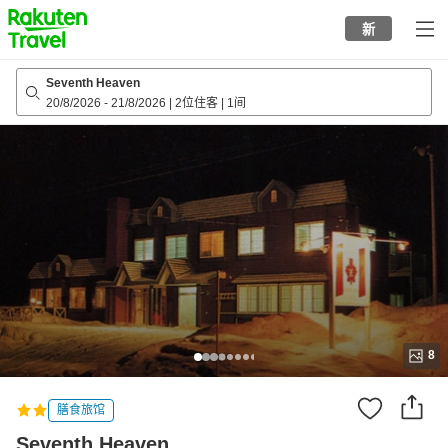
to
新
top
page
Seventh Heaven
20/8/2026
-
21/8/2026
|
2位住客
|
1间
8
膳食旅馆
Seventh Heaven